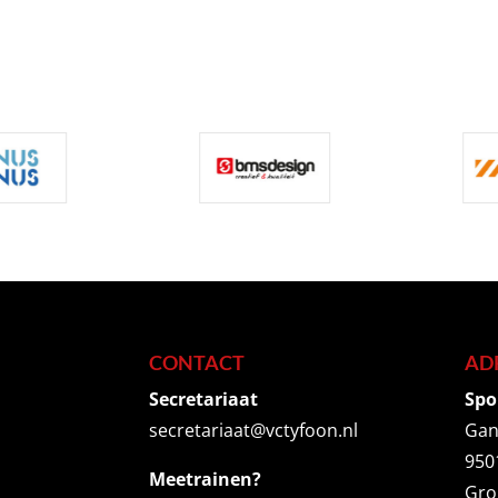
CONTACT
AD
Secretariaat
Spo
secretariaat@vctyfoon.nl
Gan
950
Meetrainen?
Gro