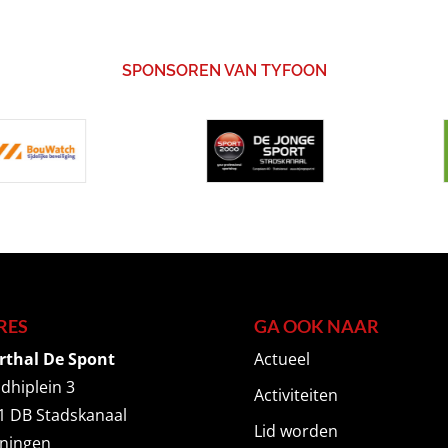
SPONSOREN VAN TYFOON
RES
GA OOK NAAR
rthal De Spont
Actueel
dhiplein 3
Activiteiten
1 DB Stadskanaal
Lid worden
ningen