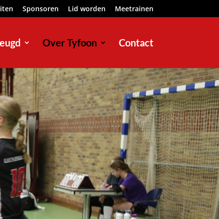
eiten
Sponsoren
Lid worden
Meetrainen
eugd
Over Tyfoon
Contact