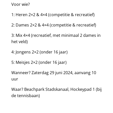
Voor wie?
1: Heren
2×2 & 4×4
(competitie & recreatief)
2: Dames
2×2 & 4×4
(competitie & recreatief)
3: Mix
4×4
(recreatief, met minimaal 2 dames in
het veld)
4: Jongens
2×2
(onder 16 jaar)
5: Meisjes
2×2
(onder 16 jaar)
Wanneer?
Zaterdag 29 juni 2024, aanvang 10
uur
Waar?
Beachpark Stadskanaal, Hockeypad 1 (bij
de tennisbaan)