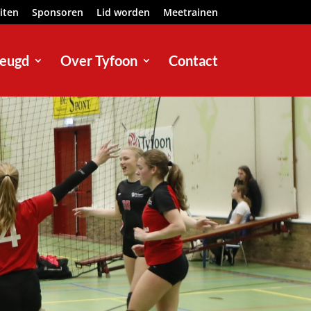
eiten
Sponsoren
Lid worden
Meetrainen
eugd
Over Tyfoon
Contact