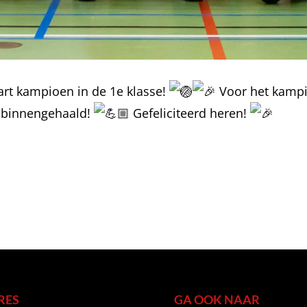
rt kampioen in de 1e klasse!
Voor het kampi
n binnengehaald!
Gefeliciteerd heren!
RES
GA OOK NAAR